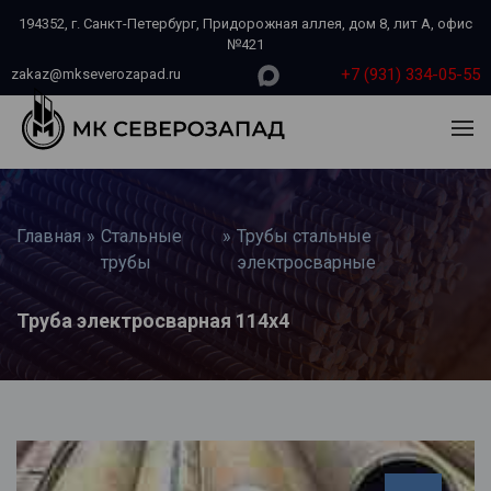
194352, г. Санкт-Петербург, Придорожная аллея, дом 8, лит А, офис
№421
+7 (931) 334-05-55
zakaz@mkseverozapad.ru
Главная
»
Стальные
»
Трубы стальные
трубы
электросварные
Труба электросварная 114х4